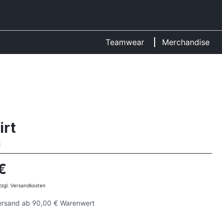
Teamwear
Merchandise
irt
k
€
 zzgl. Versandkosten
ersand ab 90,00 € Warenwert