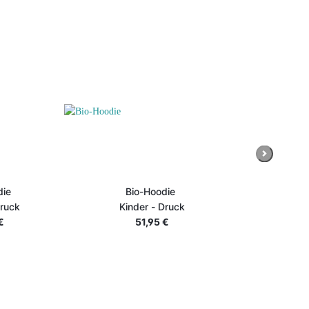
Next
die
Bio-Hoodie
der - Druck
Kinder - Druck
€
51,95 €